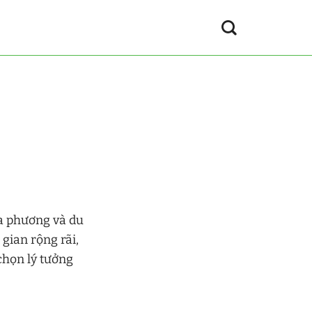
a phương và du
gian rộng rãi,
 chọn lý tưởng