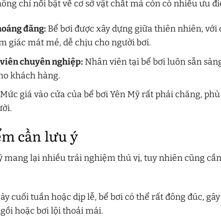
ông chỉ nổi bật về cơ sở vật chất mà còn có nhiều ưu đ
hoáng đãng:
Bể bơi được xây dựng giữa thiên nhiên, với
m giác mát mẻ, dễ chịu cho người bơi.
 viên chuyên nghiệp:
Nhân viên tại bể bơi luôn sẵn sàn
cho khách hàng.
Mức giá vào cửa của bể bơi Yên Mỹ rất phải chăng, phù h
ời.
m cần lưu ý
 mang lại nhiều trải nghiệm thú vị, tuy nhiên cũng cần
y cuối tuần hoặc dịp lễ, bể bơi có thể rất đông đúc, gâ
gồi hoặc bơi lội thoải mái.