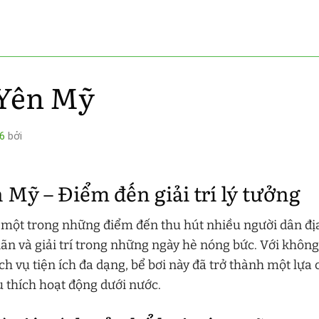
 Yên Mỹ
6
bởi
 Mỹ – Điểm đến giải trí lý tưởng
à một trong những điểm đến thu hút nhiều người dân đị
ãn và giải trí trong những ngày hè nóng bức. Với không 
ịch vụ tiện ích đa dạng, bể bơi này đã trở thành một lựa
 thích hoạt động dưới nước.