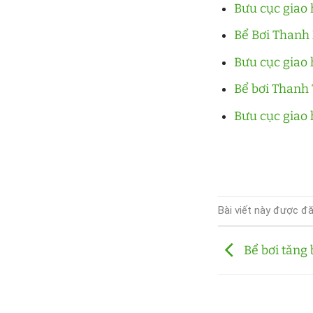
Bưu cục giao 
Bể Bơi Thanh
Bưu cục giao 
Bể bơi Thanh 
Bưu cục giao 
Bài viết này được đ
Bể bơi tăng 