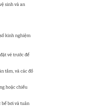
vệ sinh và an
t số kinh nghiệm
đặt vé trước để
ăn tắm, và các đồ
áng hoặc chiều
 bể bơi và tuân