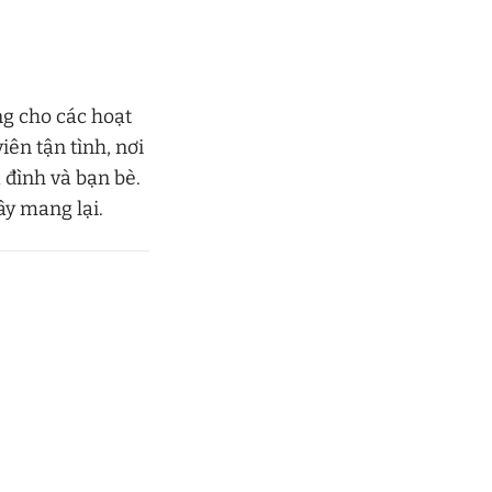
ng cho các hoạt
iên tận tình, nơi
đình và bạn bè.
ây mang lại.