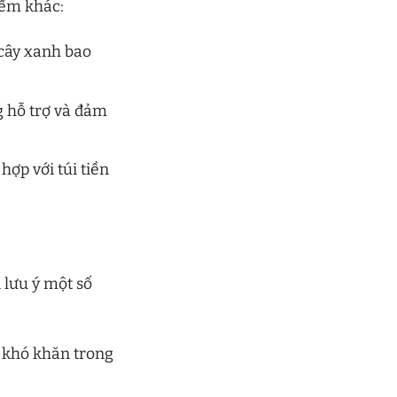
iểm khác:
 cây xanh bao
g hỗ trợ và đảm
ợp với túi tiền
 lưu ý một số
y khó khăn trong