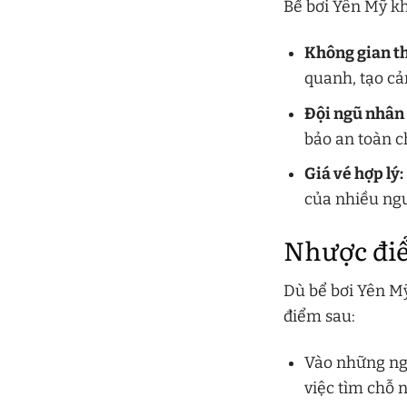
Bể bơi Yên Mỹ kh
Không gian t
quanh, tạo cả
Đội ngũ nhân
bảo an toàn 
Giá vé hợp lý:
của nhiều ngư
Nhược điể
Dù bể bơi Yên Mỹ
điểm sau:
Vào những ngà
việc tìm chỗ n