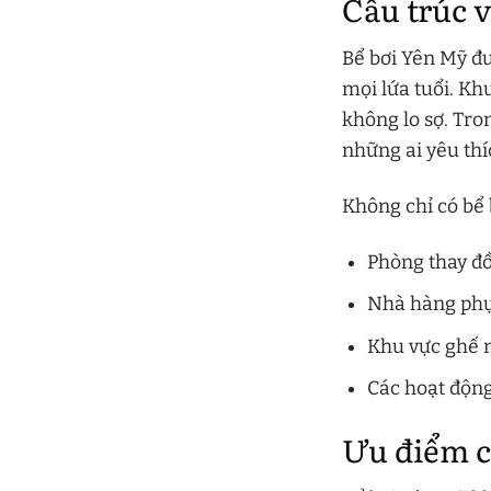
Cấu trúc v
Bể bơi Yên Mỹ đ
mọi lứa tuổi. Kh
không lo sợ. Tro
những ai yêu thí
Không chỉ có bể 
Phòng thay đồ
Nhà hàng phụ
Khu vực ghế 
Các hoạt động
Ưu điểm c