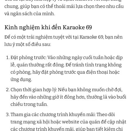
chung, giúp bạn có thể thoải mái lựa chọn theo nhu cầu
và ngân sách của mình.
Kinh nghiệm khi đến Karaoke 69
Để có một trải nghiệm tuyệt vời tại Karaoke 69, bạn nên
lưu ý một số điều sau:
Đặt phòng trước: Vào những ngày cuối tuần hoặc dịp
lễ, quán thường rất đông. Để tránh tình trạng không
có phòng, hãy đặt phòng trước qua điện thoại hoặc
ứng dụng.
Chọn thời gian hợp lý: Nếu bạn không muốn chờ đợi,
hãy đến vào những giờ ít đông hơn, thường là vào buổi
chiều trong tuần.
Tham gia các chương trình khuyến mãi: Theo dõi
trang mạng xã hội hoặc website của quán để cập nhật
các chương trình khuyến mãi, giúp bạn tiết kiệm chi