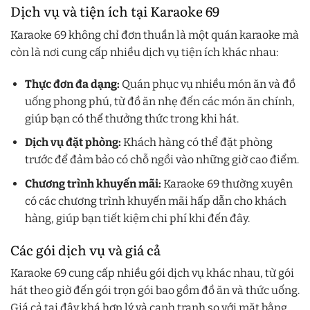
Dịch vụ và tiện ích tại Karaoke 69
Karaoke 69 không chỉ đơn thuần là một quán karaoke mà
còn là nơi cung cấp nhiều dịch vụ tiện ích khác nhau:
Thực đơn đa dạng:
Quán phục vụ nhiều món ăn và đồ
uống phong phú, từ đồ ăn nhẹ đến các món ăn chính,
giúp bạn có thể thưởng thức trong khi hát.
Dịch vụ đặt phòng:
Khách hàng có thể đặt phòng
trước để đảm bảo có chỗ ngồi vào những giờ cao điểm.
Chương trình khuyến mãi:
Karaoke 69 thường xuyên
có các chương trình khuyến mãi hấp dẫn cho khách
hàng, giúp bạn tiết kiệm chi phí khi đến đây.
Các gói dịch vụ và giá cả
Karaoke 69 cung cấp nhiều gói dịch vụ khác nhau, từ gói
hát theo giờ đến gói trọn gói bao gồm đồ ăn và thức uống.
Giá cả tại đây khá hợp lý và cạnh tranh so với mặt bằng