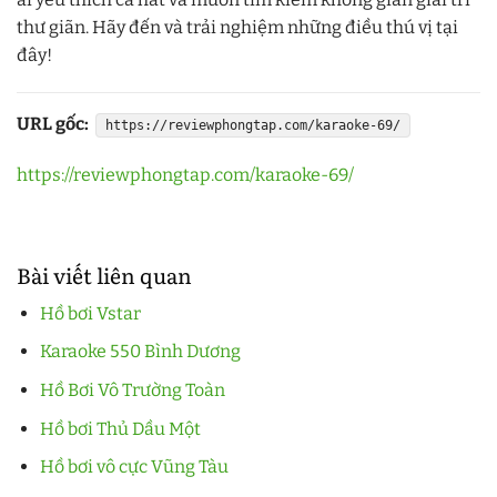
thư giãn. Hãy đến và trải nghiệm những điều thú vị tại
đây!
URL gốc:
https://reviewphongtap.com/karaoke-69/
https://reviewphongtap.com/karaoke-69/
Bài viết liên quan
Hồ bơi Vstar
Karaoke 550 Bình Dương
Hồ Bơi Vô Trường Toàn
Hồ bơi Thủ Dầu Một
Hồ bơi vô cực Vũng Tàu