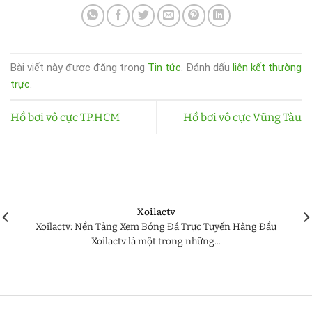
Bài viết này được đăng trong
Tin tức
. Đánh dấu
liên kết thường
trực
.
Hồ bơi vô cực TP.HCM
Hồ bơi vô cực Vũng Tàu
Xoilactv
Xoilactv: Nền Tảng Xem Bóng Đá Trực Tuyến Hàng Đầu
Xoilactv là một trong những...