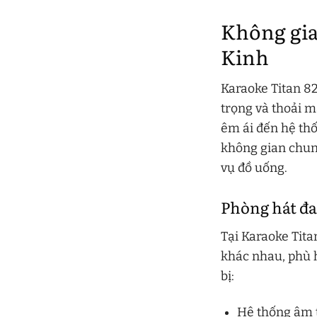
Không gia
Kinh
Karaoke Titan 82
trọng và thoải m
êm ái đến hệ thố
không gian chun
vụ đồ uống.
Phòng hát đa
Tại Karaoke Tita
khác nhau, phù 
bị:
Hệ thống âm t