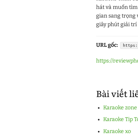
hát và muốn tìm 
gian sang trọng 
giây phút giải tr
URL gốc:
https:
https://reviewp
Bài viết l
Karaoke zone
Karaoke Tip 
Karaoke xo