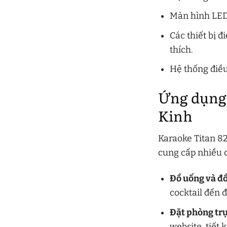
Màn hình LED l
Các thiết bị 
thích.
Hệ thống điều
Ứng dụng 
Kinh
Karaoke Titan 8
cung cấp nhiều d
Đồ uống và đồ
cocktail đến 
Đặt phòng trự
website, tiết