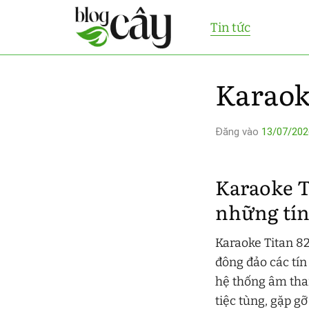
Bỏ
Tin tức
qua
nội
dung
Karaok
Đăng vào
13/07/202
Karaoke T
những tín 
Karaoke Titan 82
đông đảo các tín 
hệ thống âm than
tiệc tùng, gặp g