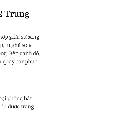
82 Trung
 hợp giữa sự sang
p, từ ghế sofa
ộng. Bên cạnh đó,
à quầy bar phục
oại phòng hát
đều được trang