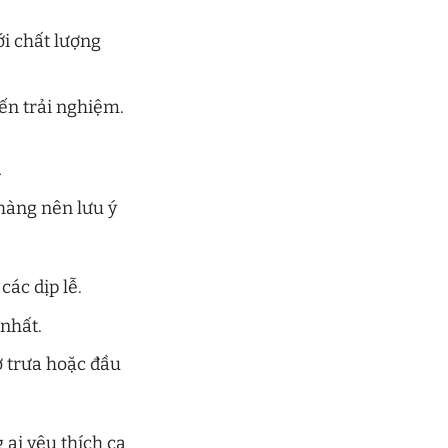
ới chất lượng
đến trải nghiệm.
h
 hàng nên lưu ý
các dịp lễ.
nhất.
ờ trưa hoặc đầu
ai yêu thích ca