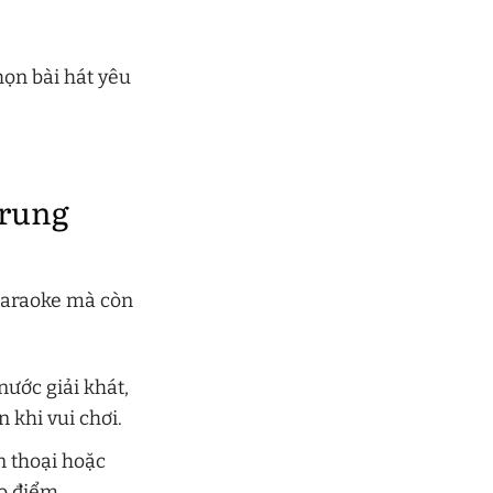
họn bài hát yêu
Trung
 karaoke mà còn
ước giải khát,
 khi vui chơi.
n thoại hoặc
o điểm.