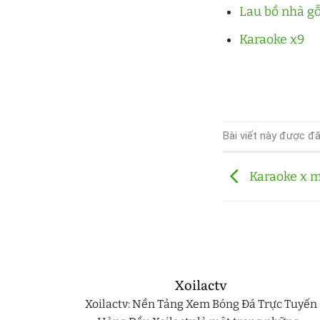
Lau bồ nhà g
Karaoke x9
Bài viết này được đ
Karaoke x 
Xoilactv
944112727
Xoilactv: Nền Tảng Xem Bóng Đá Trực Tuyến