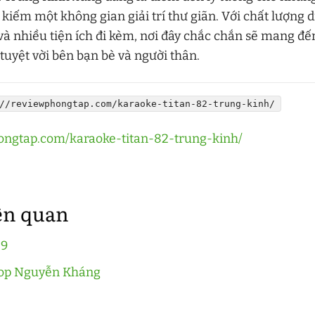
kiếm một không gian giải trí thư giãn. Với chất lượng d
và nhiều tiện ích đi kèm, nơi đây chắc chắn sẽ mang đ
í tuyệt vời bên bạn bè và người thân.
//reviewphongtap.com/karaoke-titan-82-trung-kinh/
hongtap.com/karaoke-titan-82-trung-kinh/
iên quan
 9
Top Nguyễn Kháng