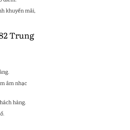
nh khuyến mãi,
 82 Trung
àng.
iệm âm nhạc
khách hàng.
ố.