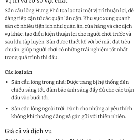
Sân cầu lông Hưng Phú tọa lạc tại một vị trí thuận lợi, dễ
dàng tiếp cận từ các quận lân cận. Khu vực xung quanh
sân có nhiều tiện ích như quán ăn, cửa hàng và các dịch
vụ khác, tạo điều kiện thuận lợi cho người chơi trước và
sau khi tập luyện. Sân được thiết kế với bề mặt đạt tiêu
chuẩn, giúp người chơi có những trải nghiệm tốt nhất
trong quá trình thi đấu.
Các loại sân
Sân cầu lông trong nhà: Được trang bị hệ thống đèn
chiếu sáng tốt, đảm bảo ánh sáng đầy đủ cho các trận
đấu vào buổi tối.
Sân cầu lông ngoài trời: Dành cho những ai yêu thích
không khí thoáng đãng và gần gũi với thiên nhiên.
Giá cả và dịch vụ