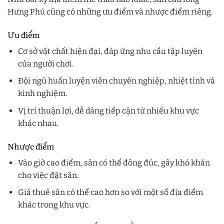
Hưng Phú cũng có những ưu điểm và nhược điểm riêng.
Ưu điểm
Cơ sở vật chất hiện đại, đáp ứng nhu cầu tập luyện
của người chơi.
Đội ngũ huấn luyện viên chuyên nghiệp, nhiệt tình và
kinh nghiệm.
Vị trí thuận lợi, dễ dàng tiếp cận từ nhiều khu vực
khác nhau.
Nhược điểm
Vào giờ cao điểm, sân có thể đông đúc, gây khó khăn
cho việc đặt sân.
Giá thuê sân có thể cao hơn so với một số địa điểm
khác trong khu vực.